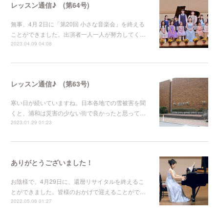
レッスン通信♪ (第64号)
無事、4月 2日に「第20回 小さな音楽会」を終える
ことができました。出演者一人一人が努力してく…
2023.04.09 04:08
レッスン通信♪ (第63号)
寒い日が続いていますね。日本各地での雪被害を聞
くと、浦和は災害の少ない街で良かったと思って…
2023.01.29 01:23
ありがとうございました！
お陰様で、4月29日に、還暦リサイタルを終えるこ
とができました。皆様のおかげで迎えることがで…
2022.05.06 01:27