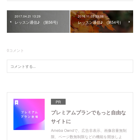
2017.04.21 13:29
2016.11.03 23:08
レッスン通信♪ (第56号)
レッスン通信♪ (第54号)
0
コメント
PR
プレミアムプランでもっと自由な
サイトに
Ameba Owndで、広告非表示、画像容量無制
限、ページ数無制限などの機能を開放しよ