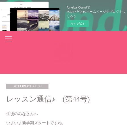
Ameba Owndで
あなただけのホームページやブログをつ
くろう
今すぐ試す
2013.09.01 23:58
レッスン通信♪ (第44号)
生徒のみなさんへ
いよいよ新学期スタートですね。