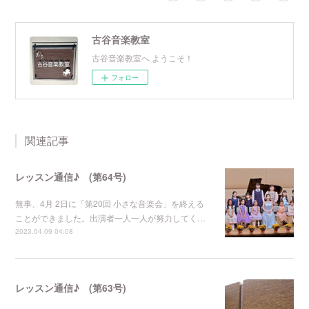
古谷音楽教室
古谷音楽教室へ ようこそ！
フォロー
関連記事
レッスン通信♪ (第64号)
無事、4月 2日に「第20回 小さな音楽会」を終える
ことができました。出演者一人一人が努力してく…
2023.04.09 04:08
レッスン通信♪ (第63号)