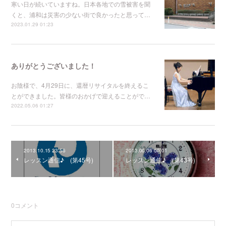
寒い日が続いていますね。日本各地での雪被害を聞
くと、浦和は災害の少ない街で良かったと思って…
2023.01.29 01:23
ありがとうございました！
お陰様で、4月29日に、還暦リサイタルを終えるこ
とができました。皆様のおかげで迎えることがで…
2022.05.06 01:27
2013.10.15 23:56
2013.06.06 00:01
レッスン通信♪ (第45号)
レッスン通信♪ (第43号)
0
コメント