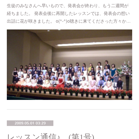
生徒のみなさんへ早いもので、発表会が終わり、もう二週間が
経ちました。 発表会後に再開したレッスンでは、発表会の想い
出話に花が咲きました。 o(^-^)o聴きに来てくださった方々か…
2009.05.01 03:29
レッスン通信♪ (第1号)